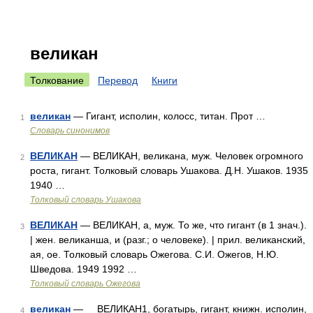
великан
Толкование
Перевод
Книги
великан
— Гигант, исполин, колосс, титан. Прот …
1
Словарь синонимов
ВЕЛИКАН
— ВЕЛИКАН, великана, муж. Человек огромного
2
роста, гигант. Толковый словарь Ушакова. Д.Н. Ушаков. 1935
1940 …
Толковый словарь Ушакова
ВЕЛИКАН
— ВЕЛИКАН, а, муж. То же, что гигант (в 1 знач.).
3
| жен. великанша, и (разг.; о человеке). | прил. великанский,
ая, ое. Толковый словарь Ожегова. С.И. Ожегов, Н.Ю.
Шведова. 1949 1992 …
Толковый словарь Ожегова
великан
— ВЕЛИКАН1, богатырь, гигант, книжн. исполин,
4